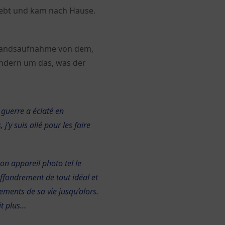
rlebt und kam nach Hause.
estandsaufnahme von dem,
sondern um das, was der
a guerre a éclaté en
’y suis allé pour les faire
on appareil photo tel le
effondrement de tout idéal et
dements de sa vie jusqu’alors.
it plus…