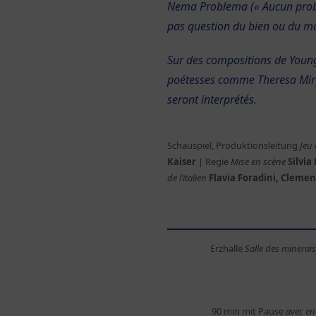
Nema Problema (« Aucun problè
pas question du bien ou du ma
Sur des compositions de Young
poétesses comme Theresa Mirga
seront interprétés.
Schauspiel, Produktionsleitung
Jeu 
Kaiser
| Regie
Mise en scène
Silvia
de l’italien
Flavia Foradini, Cleme
Erzhalle
Salle des minerais
90 min mit Pause
avec en