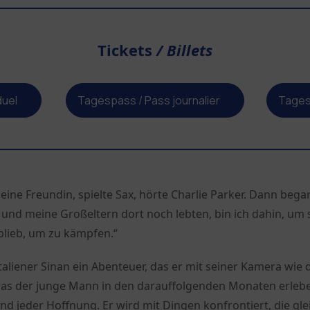
Tickets
/ Billets
iduel
Tagespass / Pass journalier
Tages
e eine Freundin, spielte Sax, hörte Charlie Parker. Dann bega
 und meine Großeltern dort noch lebten, bin ich dahin, um s
blieb, um zu kämpfen.“
taliener Sinan ein Abenteuer, das er mit seiner Kamera wie
as der junge Mann in den darauffolgenden Monaten erleben
nd jeder Hoffnung. Er wird mit Dingen konfrontiert, die gl