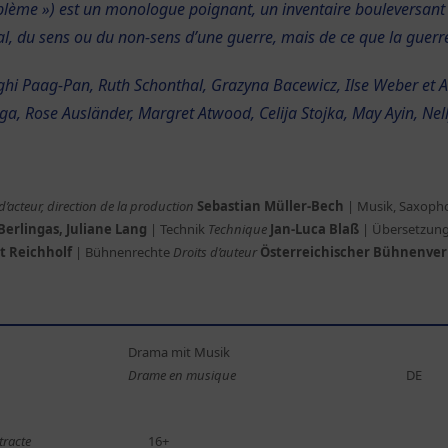
me ») est un monologue poignant, un inventaire bouleversant de 
l, du sens ou du non-sens d’une guerre, mais de ce que la guerre
hi Paag-Pan, Ruth Schonthal, Grazyna Bacewicz, Ilse Weber et A
, Rose Ausländer, Margret Atwood, Celija Stojka, May Ayin, Nel
d’acteur, direction de la production
Sebastian Müller-Bech
| Musik, Saxop
 Berlingas, Juliane Lang
| Technik
Technique
Jan-Luca Blaß
| Übersetzung
nt Reichholf
| Bühnenrechte
Droits d’auteur
Österreichischer Bühnenverl
Drama mit Musik
Drame en musique
DE
tracte
16+