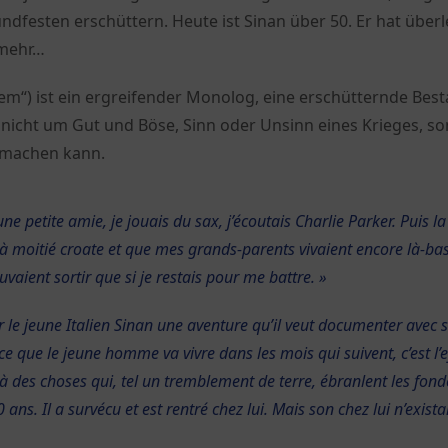
ndfesten erschüttern. Heute ist Sinan über 50. Er hat übe
 mehr…
em“) ist ein ergreifender Monolog, eine erschütternde B
s nicht um Gut und Böse, Sinn oder Unsinn eines Krieges, 
 machen kann.
 une petite amie, je jouais du sax, j’écoutais Charlie Parker. Puis l
 moitié croate et que mes grands-parents vivaient encore là-bas, j
uvaient sortir que si je restais pour me battre. »
le jeune Italien Sinan une aventure qu’il veut documenter avec s
e que le jeune homme va vivre dans les mois qui suivent, c’est l’
é à des choses qui, tel un tremblement de terre, ébranlent les fon
ans. Il a survécu et est rentré chez lui. Mais son chez lui n’exista