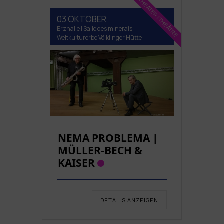
THEATER | THÉÂTRE
03 OKTOBER
Erzhalle | Salle des minerais |
Weltkulturerbe Völklinger Hütte
NEMA PROBLEMA |
MÜLLER-BECH &
KAISER
DETAILS ANZEIGEN