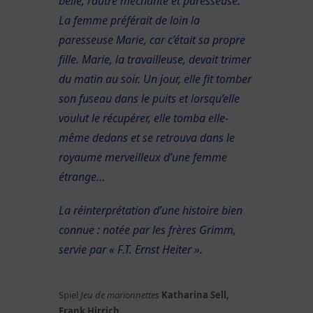
belle, l’autre méchante et paresseuse.
La femme préférait de loin la
paresseuse Marie, car c’était sa propre
fille. Marie, la travailleuse, devait trimer
du matin au soir. Un jour, elle fit tomber
son fuseau dans le puits et lorsqu’elle
voulut le récupérer, elle tomba elle-
même dedans et se retrouva dans le
royaume merveilleux d’une femme
étrange…
La réinterprétation d’une histoire bien
connue : notée par les frères Grimm,
servie par « F.T. Ernst Heiter ».
Spiel
Jeu de marionnettes
Katharina Sell,
Frank Hirrich