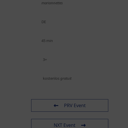
marionnettes
DE
45 min
3+
kostenlos
gratuit
PRV Event
NXT Event