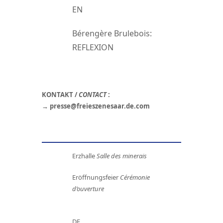
EN
Bérengère Brulebois:
REFLEXION
KONTAKT /
CONTACT
:
→
presse@freieszenesaar.de
.
com
Erzhalle
Salle des minerais
Eröffnungsfeier
Cérémonie
d’ouverture
DE