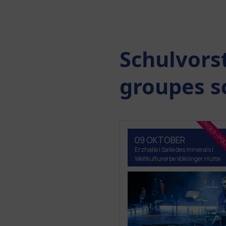
Schulvors
groupes s
FÜR KINDER | P
09 OKTOBER
Erzhalle | Salle des minerais |
Weltkulturerbe Völklinger Hütte