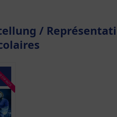
tellung / Représentat
colaires
OUR ENFANTS