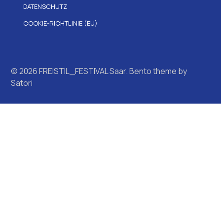
DATENSCHUTZ
COOKIE-RICHTLINIE (EU)
© 2026 FREISTIL_FESTIVAL Saar. Bento theme by
Satori