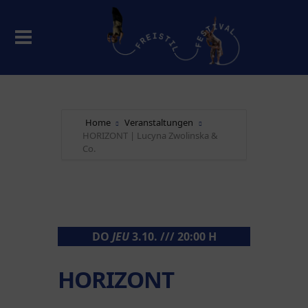
Home
Veranstaltungen
HORIZONT | Lucyna Zwolinska &
Co.
DO
JEU
3.10. /// 20:00 H
HORIZONT